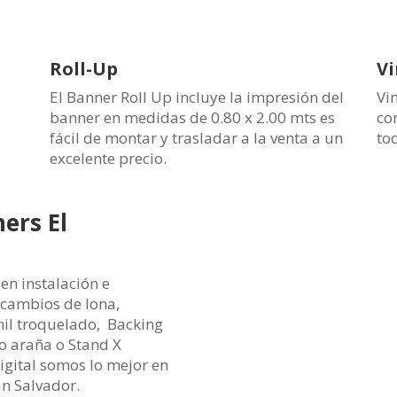
Roll-Up
Vi
El Banner Roll Up incluye la impresión del
Vi
banner en medidas de 0.80 x 2.00 mts es
co
fácil de montar y trasladar a la venta a un
to
excelente precio.
ers El
en instalación e
 cambios de lona,
inil troquelado, Backing
po araña o S
tand X
igital somos lo mejor en
an Salvador.