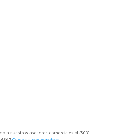
ma a nuestros asesores comerciales al (503)
3-6607
Contacta con nosotros