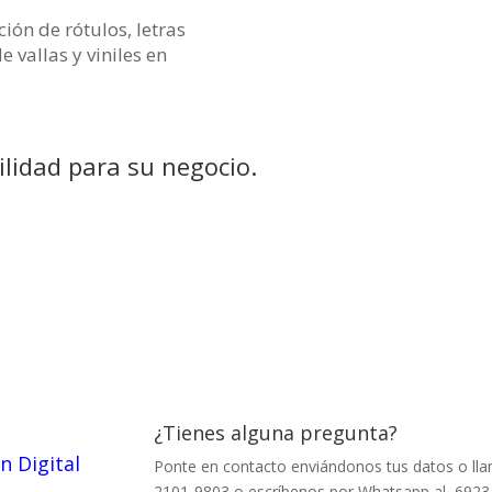
ión de rótulos, letras
e vallas y viniles en
ilidad para su negocio.
¿Tienes alguna pregunta?
n Digital
Ponte en contacto enviándonos tus datos o lla
2101-9803 o escríbenos por Whatsapp al 692